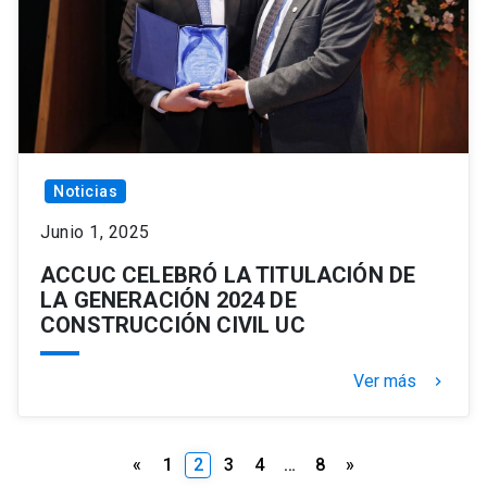
Noticias
Junio 1, 2025
ACCUC CELEBRÓ LA TITULACIÓN DE
LA GENERACIÓN 2024 DE
CONSTRUCCIÓN CIVIL UC
Ver más
keyboard_arrow_right
Paginación
«
1
2
3
4
…
8
»