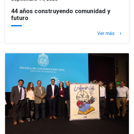
44 años construyendo comunidad y
futuro
Ver más
keyboard_arrow_right