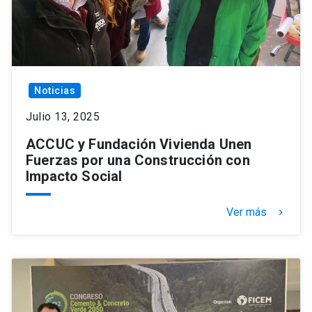
Noticias
Julio 13, 2025
ACCUC y Fundación Vivienda Unen
Fuerzas por una Construcción con
Impacto Social
Ver más
keyboard_arrow_right