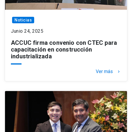
Noticias
Junio 24, 2025
ACCUC firma convenio con CTEC para
capacitación en construcción
industrializada
Ver más
keyboard_arrow_right