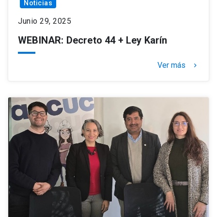
Noticias
Junio 29, 2025
WEBINAR: Decreto 44 + Ley Karín
Ver más
keyboard_arrow_right