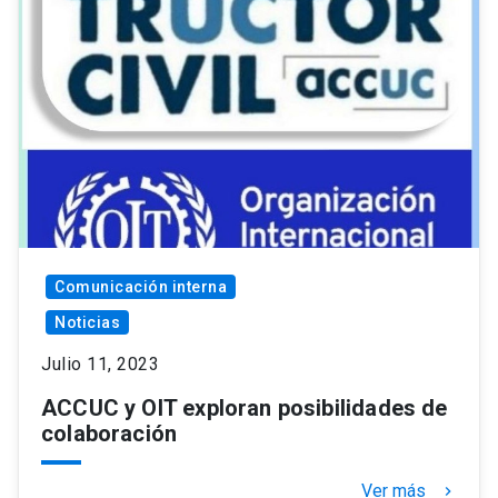
Comunicación interna
Noticias
Julio 11, 2023
ACCUC y OIT exploran posibilidades de
colaboración
Ver más
keyboard_arrow_right