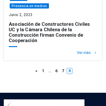
Presencia en medios
Junio 2, 2023
Asociación de Constructores Civiles
UC y la Cámara Chilena de la
Construcción firman Convenio de
Cooperación
Ver más
keyboard_arrow_right
Paginación
«
1
…
6
7
8
de
entradas