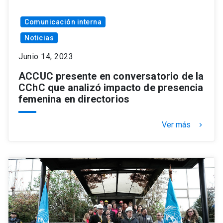
Comunicación interna
Noticias
Junio 14, 2023
ACCUC presente en conversatorio de la
CChC que analizó impacto de presencia
femenina en directorios
Ver más
keyboard_arrow_right