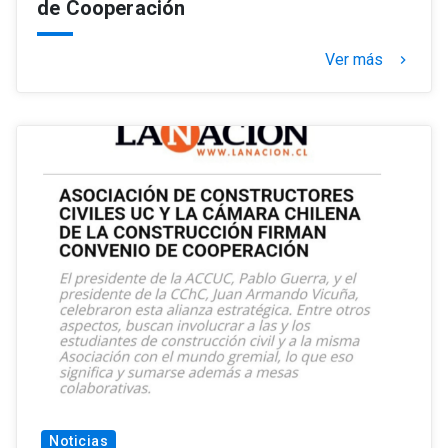
de Cooperación
Ver más
keyboard_arrow_right
Noticias