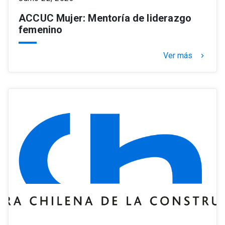
ACCUC Mujer: Mentoría de liderazgo
femenino
Ver más
keyboard_arrow_right