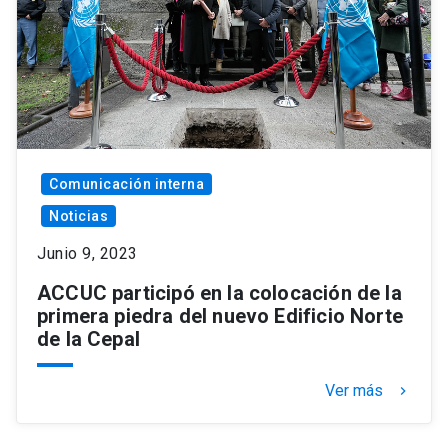
Comunicación interna
Noticias
Junio 9, 2023
ACCUC participó en la colocación de la
primera piedra del nuevo Edificio Norte
de la Cepal
Ver más
keyboard_arrow_right