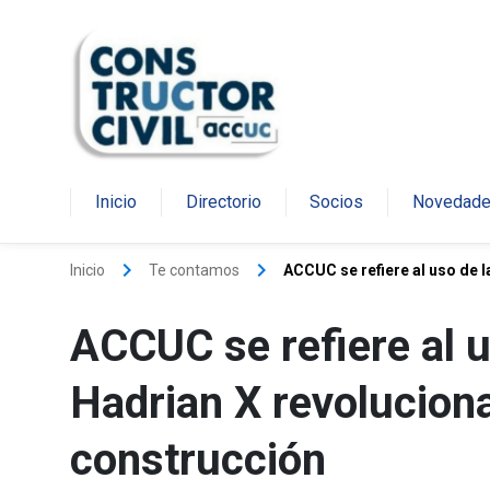
Inicio
Directorio
Socios
Novedad
keyboard_arrow_right
keyboard_arrow_right
Inicio
Te contamos
ACCUC se refiere al uso de la
ACCUC se refiere al u
Hadrian X revolucion
construcción