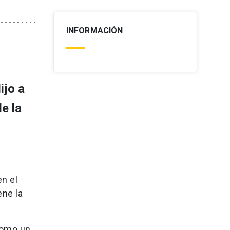
INFORMACIÓN
ijo a
e la
en el
ene la
como un