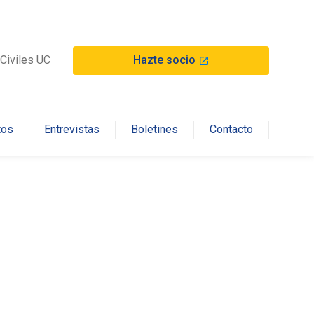
Hazte socio
Civiles UC
launch
tos
Entrevistas
Boletines
Contacto