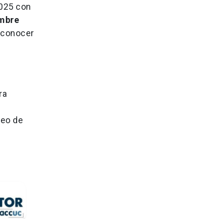
2025 con
embre
n conocer
ra
reo de