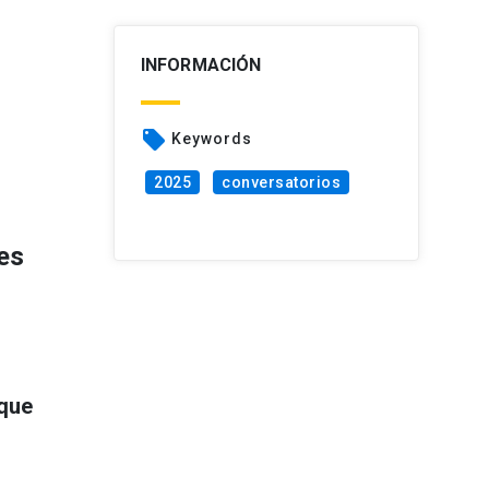
INFORMACIÓN
local_offer
Keywords
2025
conversatorios
nes
 que