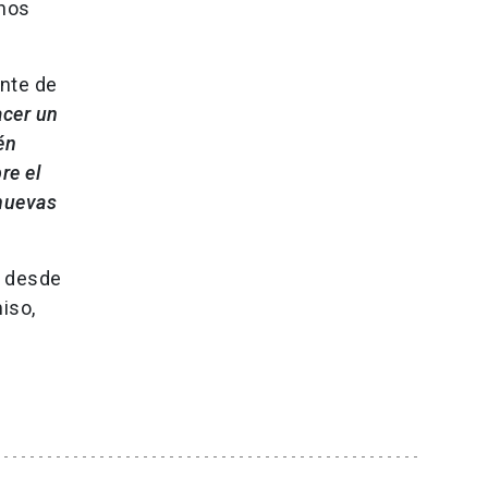
enos
ente de
acer un
én
re el
 nuevas
s desde
iso,