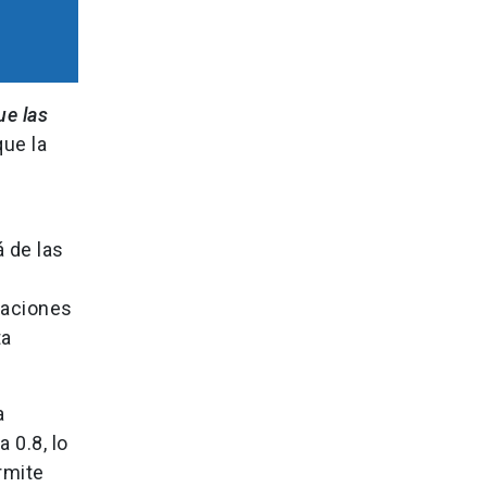
ue las
que la
 de las
taciones
ta
a
 0.8, lo
rmite