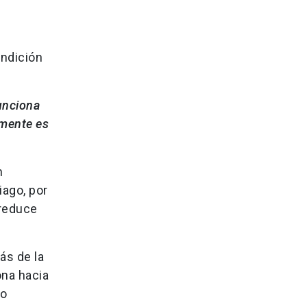
ondición
unciona
amente es
n
iago, por
 reduce
ás de la
ona hacia
no